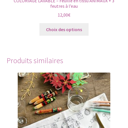
COLORIAGE LAVABLE – Feuille en tissu ANIMAUX + 3
feutres à l’eau
12,00
€
Ce
Choix des options
produit
a
plusieurs
variations.
Produits similaires
Les
options
peuvent
être
choisies
sur
la
page
du
produit