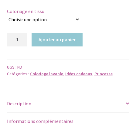
Coloriage en tissu
quantité
Ajouter au panier
de
COLORIAGE
LAVABLE
-
UGS :
ND
Catégories :
Coloriage lavable
,
Idées cadeaux
,
Princesse
Feuille
en
tissu
PRINCESSE
Description
+
3
feutres
Informations complémentaires
à
l’eau