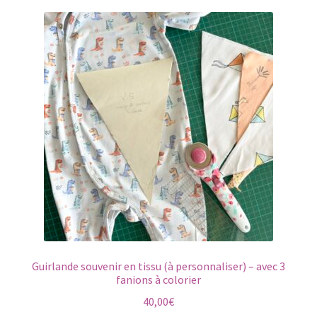
variations.
Les
options
peuvent
être
choisies
sur
la
page
du
produit
Guirlande souvenir en tissu (à personnaliser) – avec 3
fanions à colorier
40,00
€