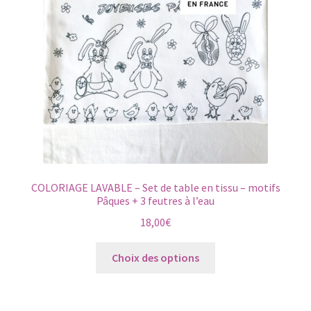
COLORIAGE LAVABLE – Set de table en tissu – motifs
Pâques + 3 feutres à l’eau
18,00
€
Ce
Choix des options
produit
a
plusieurs