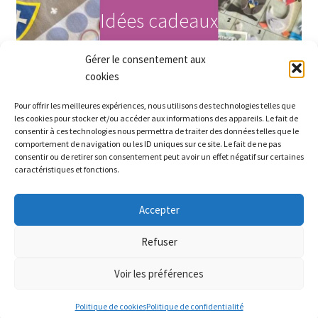
Idées cadeaux
Gérer le consentement aux
Acheter maintenant
cookies
Pour offrir les meilleures expériences, nous utilisons des technologies telles que
les cookies pour stocker et/ou accéder aux informations des appareils. Le fait de
consentir à ces technologies nous permettra de traiter des données telles que le
comportement de navigation ou les ID uniques sur ce site. Le fait de ne pas
consentir ou de retirer son consentement peut avoir un effet négatif sur certaines
caractéristiques et fonctions.
Accepter
Partez à la recherche des petits prix sur le site ! Bel été
Refuser
Ignorer
Voir les préférences
0
Politique de cookies
Politique de confidentialité
Recherche
Recherche