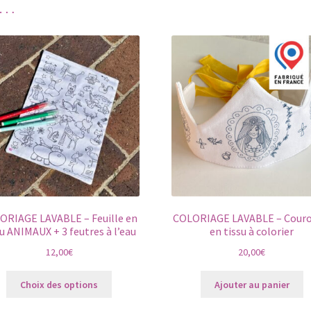
i…
ORIAGE LAVABLE – Feuille en
COLORIAGE LAVABLE – Cour
su ANIMAUX + 3 feutres à l’eau
en tissu à colorier
12,00
€
20,00
€
Ce
Choix des options
Ajouter au panier
produit
a