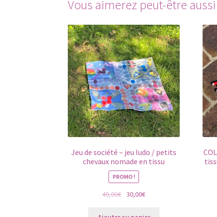
Vous aimerez peut-être auss
Jeu de société – jeu ludo / petits
COL
chevaux nomade en tissu
tis
PROMO !
Le
Le
40,00
€
30,00
€
prix
prix
initial
actuel
Ajouter au panier