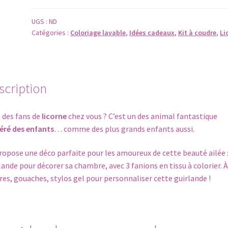
LICORNE
avec
UGS :
ND
Catégories :
Coloriage lavable
,
Idées cadeaux
,
Kit à coudre
,
Li
3
fanions
en
tissu
à
scription
colorier
 a des fans de
licorne
chez vous ? C’est un des animal fantastique
éré des enfants
… comme des plus grands enfants aussi.
ropose une déco parfaite pour les amoureux de cette beauté ailée 
lande pour décorer sa chambre, avec 3 fanions en tissu à colorier. À
res, gouaches, stylos gel pour personnaliser cette guirlande !