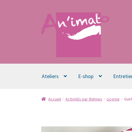
Aller
Aller
à
au
la
contenu
navigation
Ateliers
E-shop
Entretie
Accueil
Activités par thèmes
Licorne
Guir