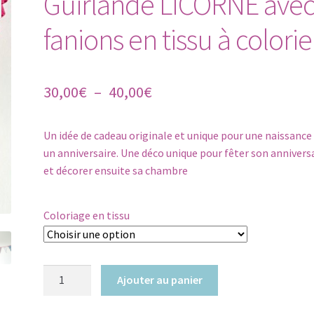
Guirlande LICORNE avec
fanions en tissu à colorie
Plage
30,00
€
–
40,00
€
de
Un idée de cadeau originale et unique pour une naissance
prix :
un anniversaire. Une déco unique pour fêter son annivers
30,00€
et décorer ensuite sa chambre
à
40,00€
Coloriage en tissu
quantité
Ajouter au panier
de
Guirlande