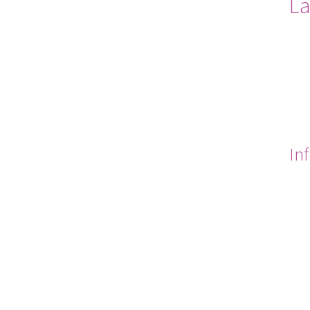
La
In