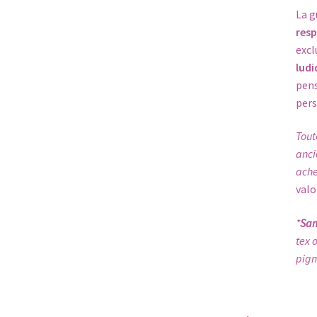
La g
res
excl
ludi
pens
pers
Tout
anci
ache
valo
*
Sa
tex 
pigm