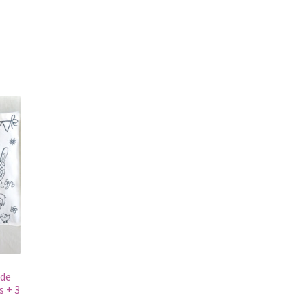
 de
s + 3