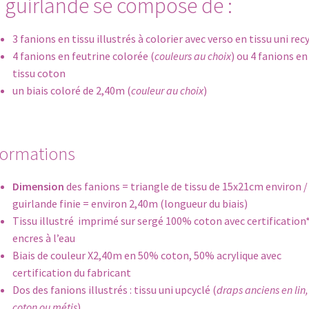
 guirlande se compose de :
3 fanions en tissu illustrés à colorier avec verso en tissu uni rec
4 fanions en feutrine colorée (
couleurs au choix
) ou 4 fanions en
tissu coton
un biais coloré de 2,40m (
couleur au choix
)
formations
Dimension
des fanions = triangle de tissu de 15x21cm environ /
guirlande finie = environ 2,40m (longueur du biais)
Tissu illustré imprimé sur sergé 100% coton avec certification*
encres à l’eau
Biais de couleur X2,40m en 50% coton, 50% acrylique avec
certification du fabricant
Dos des fanions illustrés : tissu uni upcyclé (
draps anciens en lin,
coton ou métis
)