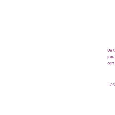
Un t
pou
cert
Les