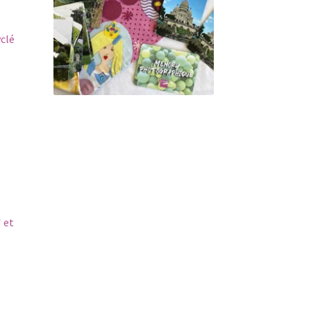
yclé
 et