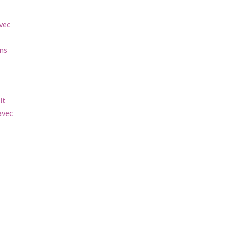
vec
ns
lt
avec