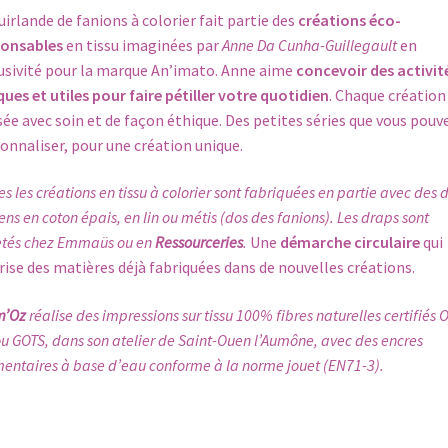
uirlande de fanions à colorier fait partie des
créations éco-
ponsables
en tissu imaginées par
Anne Da Cunha-Guillegault
en
usivité pour la marque An’imato. Anne aime
concevoir des activit
ques et utiles pour faire pétiller votre quotidien
. Chaque création
ée avec soin et de façon éthique. Des petites séries que vous pouv
onnaliser, pour une création unique.
es les créations en tissu à colorier sont fabriquées en partie avec des 
ens en coton épais, en lin ou métis (dos des fanions). Les draps sont
tés chez Emmaüs ou en
Ressourceries
.
Une
démarche circulaire
qui
rise des matières déjà fabriquées dans de nouvelles créations.
m’Oz
réalise des impressions sur tissu 100% fibres naturelles certifiés 
ou GOTS, dans son atelier de Saint-Ouen l’Aumône, avec des encres
entaires à base d’eau conforme à la norme jouet (EN71-3).