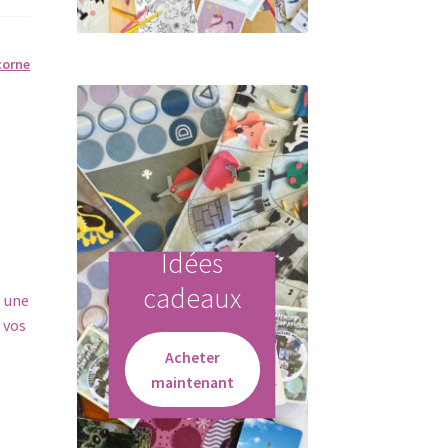
corne
Idées
cadeaux
: une
 vos
Acheter
maintenant