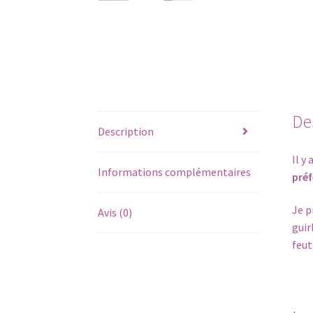
De
Description
Il y
Informations complémentaires
préf
Je p
Avis (0)
guir
feut