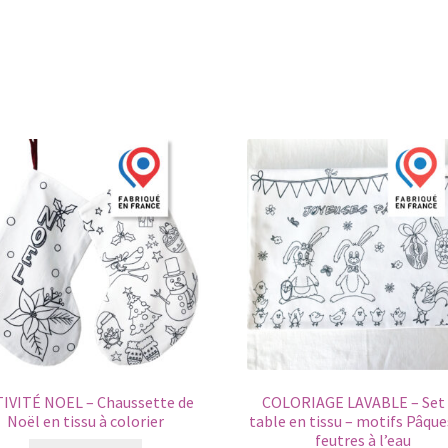
plusieurs
variations.
Les
options
peuvent
être
choisies
sur
la
page
du
produit
IVITÉ NOEL – Chaussette de
COLORIAGE LAVABLE – Set
Noël en tissu à colorier
table en tissu – motifs Pâque
feutres à l’eau