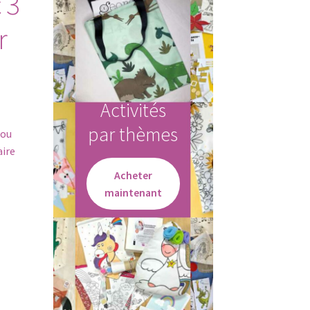
 3
r
Activités
par thèmes
 ou
aire
Acheter
maintenant