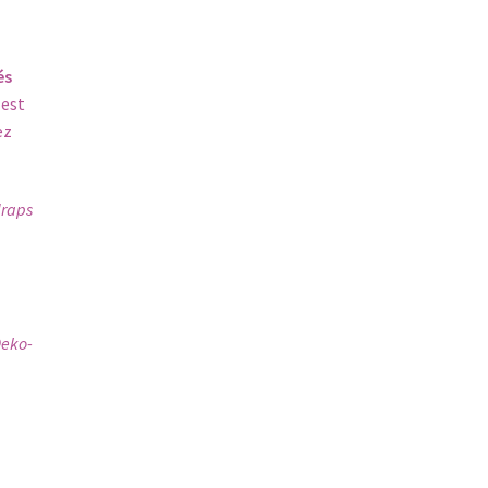
és
 est
ez
draps
Oeko-