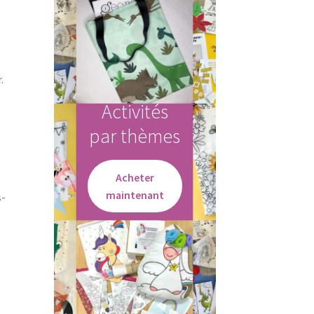
.
Activités
par thèmes
Acheter
maintenant
s-