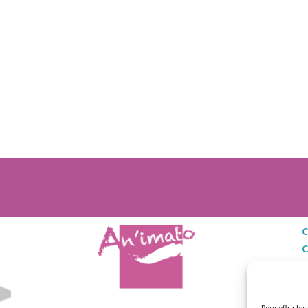
C
M
Po
Pour offrir le