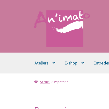
Aller
Aller
à
au
la
contenu
navigation
Ateliers
E-shop
Entretie
Accueil
Papeterie