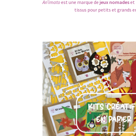
An’imato
est une marque de
jeux nomades
et
tissus pour petits et grands e