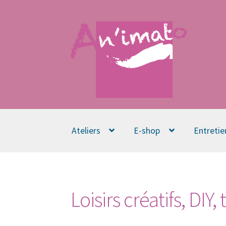
Aller
Aller
à
au
la
contenu
navigation
Ateliers
E-shop
Entretie
Loisirs créatifs, DIY