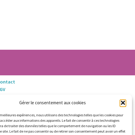
ontact
CGV
entions Légales
Gérer le consentement aux cookies
litique de Retours et Remboursements
s meilleures expériences, nous utilisons des technologies telles que les cookies pour
 accéder aux informations des appareils. Le fait de consentir à ces technologies
a de traiter des données telles que le comportement de navigation ou les ID
e site. Le fait de ne pas consentir ou de retirer son consentement peut avoir un effet