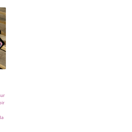
sur
oir
la