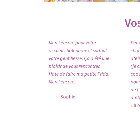
Vo
Merci encore pour votre
Deux
accueil chaleureux et surtout
chan
votre gentillesse. Ça a été une
atel
plaisir de vous rencontrer.
(je c
Hâte de faire ma petite Frida.
cool
Merci encore.
pour
de l
Sophie
ambi
«
à r