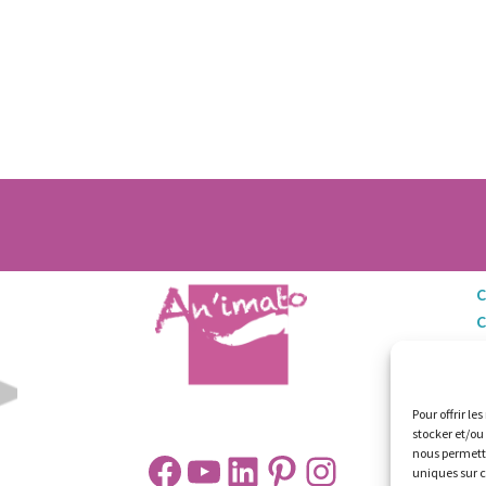
C
M
Po
Pour offrir le
stocker et/ou
nous permettr
Facebook
YouTube
LinkedIn
Pinterest
Instagram
uniques sur c