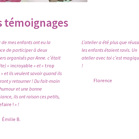
s témoignages
 de mes enfants ont eu la
L’atelier a été plus que réussi
ce de participer à deux
les enfants étaient ravis. Un
iers organisés par Anne. c’était
atelier avec toi c’est magiq
ite) «
incroyable
» et «
trop
!
» et ils veulent savoir quand ils
Florence
ront y retourner ! Du fait-main
’humour et une bonne
ance, ils ont raison ces petits,
efaire !
» !
Émilie B.