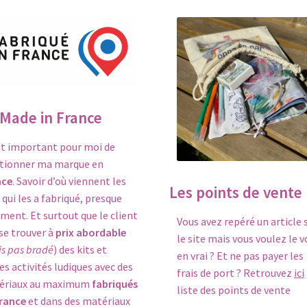
 Made in France
st important pour moi de
tionner ma marque en
nce
. Savoir d’où viennent les
Les points de vente
, qui les a fabriqué, presque
ent. Et surtout que le client
Vous avez repéré un article 
se trouver à
prix abordable
le site mais vous voulez le v
s pas bradé
) des kits et
en vrai ? Et ne pas payer les
es activités ludiques avec des
frais de port ? Retrouvez
ici
ériaux au maximum
fabriqués
liste des points de vente
rance
et dans des matériaux