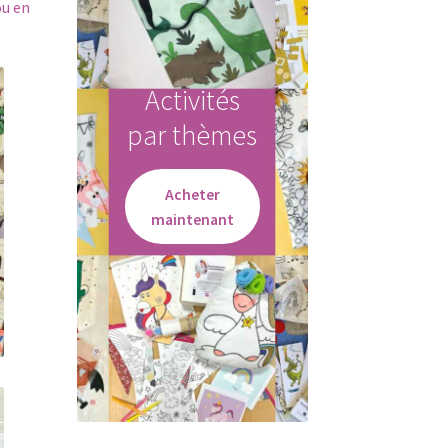
ou en
Activités
par thèmes
Acheter
maintenant