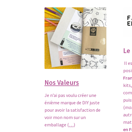
Le
Il e
posi
Fra
Nos Valeurs
kits
comm
Je n’ai pas voulu créer une
puis
énième marque de DIY juste
(
mai
pour avoir la satisfaction de
autr
voir mon nom sur un
mat
emballage (
…
)
en F