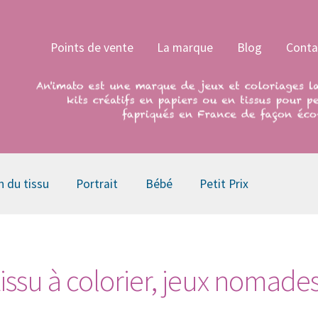
Points de vente
La marque
Blog
Conta
n du tissu
Portrait
Bébé
Petit Prix
, tissu à colorier, jeux nomade