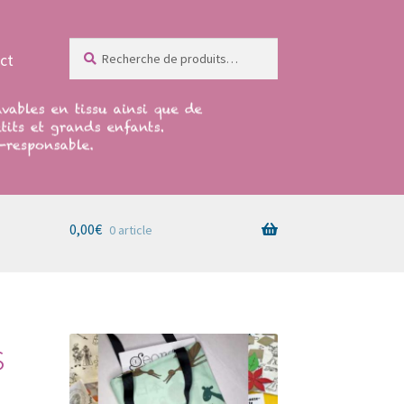
Recherche
Recherche
ct
pour :
0,00
€
0 article
s