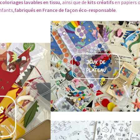
coloriages lavables en tissu
, ainsi que de
kits créatifs
en papiers 
nfants,
fabriqués en France de façon éco-responsable
.