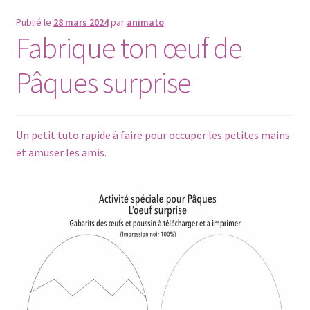
le
menu
Publié le
28 mars 2024
par
animato
Entretien du tissu
Fabrique ton œuf de
enfant
Portrait
Pâques surprise
Bébé
Un petit tuto rapide à faire pour occuper les petites mains
Petit Prix
et amuser les amis.