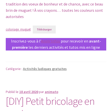
tradition des voeux de bonheur et de chance, avec ce beau
brin de muguet ! À vos crayons… toutes les couleurs sont
autorisées
coloriage_muguet
Télécharger
Inscrivez-vous à l’
Anim’Infos
pour recevoir en
avant-
première
les derniers activités et tutos mis en ligne
Catégorie :
Activités ludiques gratuites
Publié le
18 avril 2020
par
animato
[DIY] Petit bricolage en