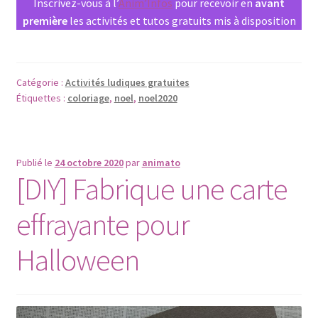
Inscrivez-vous à l’
Anim’Infos
pour recevoir en
avant
première
les activités et tutos gratuits mis à disposition
Catégorie :
Activités ludiques gratuites
Étiquettes :
coloriage
,
noel
,
noel2020
Publié le
24 octobre 2020
par
animato
[DIY] Fabrique une carte
effrayante pour
Halloween