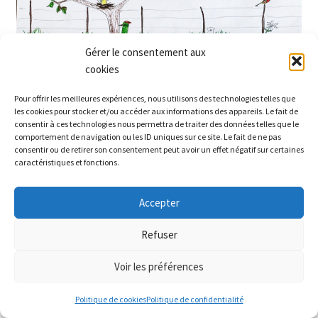
Gérer le consentement aux
cookies
Pour offrir les meilleures expériences, nous utilisons des technologies telles que
les cookies pour stocker et/ou accéder aux informations des appareils. Le fait de
consentir à ces technologies nous permettra de traiter des données telles que le
comportement de navigation ou les ID uniques sur ce site. Le fait de ne pas
consentir ou de retirer son consentement peut avoir un effet négatif sur certaines
caractéristiques et fonctions.
Je vous propose une activité qui va favoriser l’imagination.
Accepter
Dans un magazine (ou dans une photo), découpez un
morceau d’une image, par exemple un demi super-héros, le
Partez à la recherche des petits prix sur le site ! Bel été
Refuser
haut d’un animal, un morceau de bateau ou de
Ignorer
personnage… Il faut une image qui plaise. Ensuite, à vous
Voir les préférences
d’imaginer la suite ! Ajoutez pleins de détails, imaginaires
0
ou réalistes.
Politique de cookies
Politique de confidentialité
Recherche
Recherche