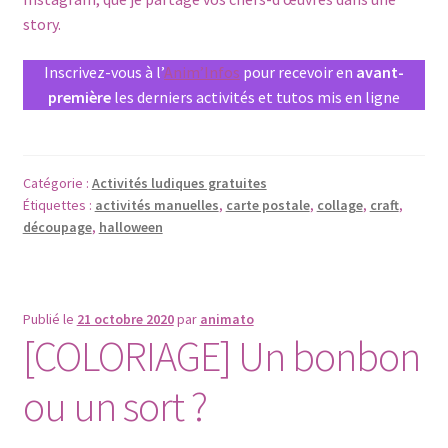
story.
Inscrivez-vous à l’
Anim’Infos
pour recevoir en
avant-
première
les derniers activités et tutos mis en ligne
Catégorie :
Activités ludiques gratuites
Étiquettes :
activités manuelles
,
carte postale
,
collage
,
craft
,
découpage
,
halloween
Publié le
21 octobre 2020
par
animato
[COLORIAGE] Un bonbon
ou un sort ?