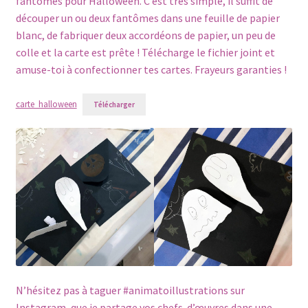
fantômes pour Halloween. C’est très simple, il suffit de
découper un ou deux fantômes dans une feuille de papier
blanc, de fabriquer deux accordéons de papier, un peu de
colle et la carte est prête ! Télécharge le fichier joint et
amuse-toi à confectionner tes cartes. Frayeurs garanties !
carte_halloween
Télécharger
N’hésitez pas à taguer #animatoillustrations sur
Instagram, que je partage vos chefs-d’œuvres dans une