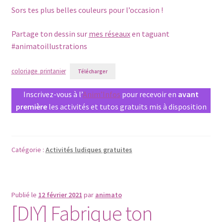
Sors tes plus belles couleurs pour l’occasion !
Partage ton dessin sur
mes réseaux
en taguant
#animatoillustrations
coloriage_printanier
Télécharger
Inscrivez-vous à l’
Anim’Infos
pour recevoir en
avant
première
les activités et tutos gratuits mis à disposition
Catégorie :
Activités ludiques gratuites
Publié le
12 février 2021
par
animato
[DIY] Fabrique ton