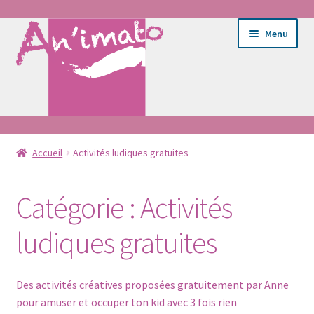
Aller
Aller
Menu
à
au
la
contenu
navigation
Ouvrir
Ateliers
le
Accueil
Activités ludiques gratuites
menu
Ateliers
enfant
Catégorie :
Activités
Goûter d’anniversaire
ludiques gratuites
Activités ludiques gratuites
Des activités créatives proposées gratuitement par Anne
Ouvrir
E-shop
pour amuser et occuper ton kid avec 3 fois rien