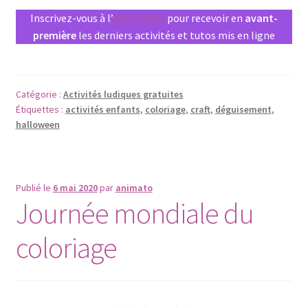
Inscrivez-vous à l’
Anim’Infos
pour recevoir en
avant-
première
les derniers activités et tutos mis en ligne
Catégorie :
Activités ludiques gratuites
Étiquettes :
activités enfants
,
coloriage
,
craft
,
déguisement
,
halloween
Publié le
6 mai 2020
par
animato
Journée mondiale du
coloriage