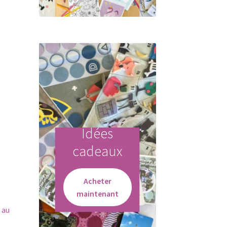
Idées
cadeaux
Acheter
maintenant
 au