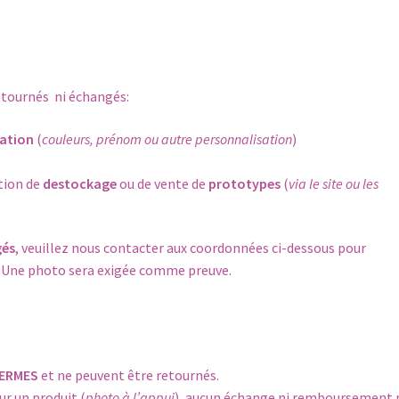
retournés ni échangés:
sation
(
couleurs, prénom ou autre personnalisation
)
tion de
destockage
ou de vente de
prototypes
(
via le site ou les
gés
, veuillez nous contacter aux coordonnées ci-dessous pour
 Une photo sera exigée comme preuve.
FERMES
et ne peuvent être retournés.
r un produit (
photo à l’appui
), aucun échange ni remboursement 