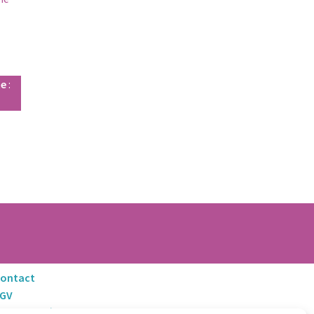
te
:
ontact
CGV
entions Légales