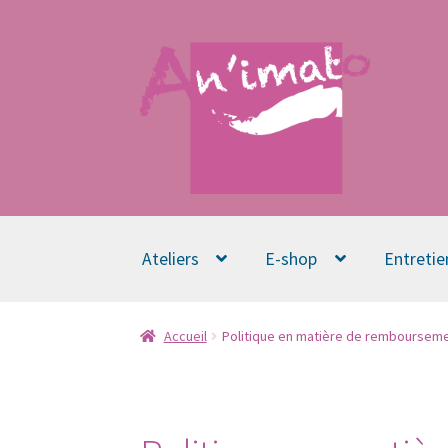
Aller
Aller
à
au
la
contenu
navigation
Ateliers
E-shop
Entretie
Accueil
Politique en matière de rembourseme