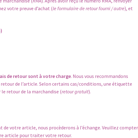
de marchandise (
RMA
). Après avoir reçu le numéro RMA, renvoyer
nez votre preuve d’achat (
le formulaire de retour fourni / autre
), et
)
rais de retour sont à votre charge
. Nous vous recommandons
 retour de l’article. Selon certains cas/conditions, une étiquette
 le retour de la marchandise (
retour gratuit
).
at de votre article, nous procèderons à l’échange. Veuillez compter
e article pour traiter votre retour.