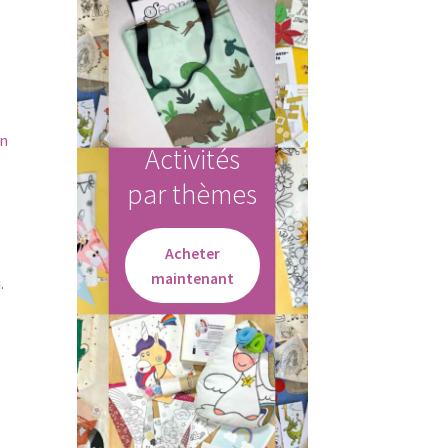
un
Activités
par thèmes
Acheter
maintenant
.