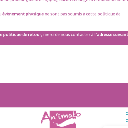
u
évènement physique
ne sont pas soumis à cette politique de
e politique de retour
, merci de nous contacter à l’
adresse suivan
tact @ animatoillustrations.fr
C
M