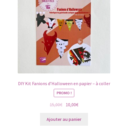
DIY Kit Fanions d’Halloween en papier – à coller
PROMO !
Le
Le
15,00
€
10,00
€
prix
prix
initial
actuel
Ajouter au panier
était :
est :