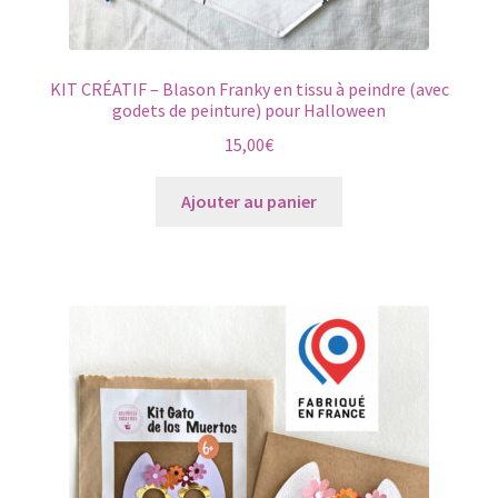
Papeterie
le
menu
Pâques créatif
KIT CRÉATIF – Blason Franky en tissu à peindre (avec
enfant
godets de peinture) pour Halloween
Entretien du tissu
15,00
€
Portrait
Ajouter au panier
Bébé
Petit Prix