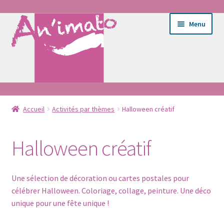
Aller
Aller
Menu
à
au
la
contenu
navigation
Ouvrir
Ateliers
le
Accueil
Activités par thèmes
Halloween créatif
menu
Ouvrir
E-shop
enfant
le
Halloween créatif
menu
Ouvrir
Activités par thèmes
enfant
le
Une sélection de décoration ou cartes postales pour
menu
Ouvrir
Couture
célébrer Halloween. Coloriage, collage, peinture. Une déco
enfant
le
unique pour une fête unique !
menu
Coloriage lavable