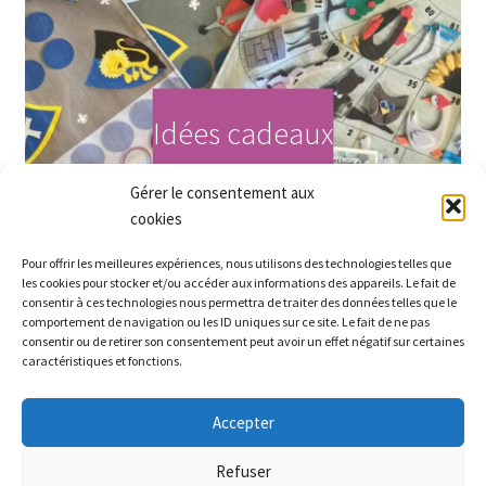
Idées cadeaux
Gérer le consentement aux
Acheter maintenant
cookies
Pour offrir les meilleures expériences, nous utilisons des technologies telles que
les cookies pour stocker et/ou accéder aux informations des appareils. Le fait de
consentir à ces technologies nous permettra de traiter des données telles que le
comportement de navigation ou les ID uniques sur ce site. Le fait de ne pas
consentir ou de retirer son consentement peut avoir un effet négatif sur certaines
caractéristiques et fonctions.
Accepter
Partez à la recherche des petits prix sur le site ! Bel été
Refuser