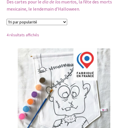
enfant
Des cartes pour le
dia de los muerto
s, la fête des morts
mexicaine, le lendemain d’Halloween.
Frida Kahlo
Halloween créatif
Trié
4 résultats affichés
par
Idées cadeaux
popularité
Jeux de plateau
Ouvrir
Kits créatifs en papier
le
menu
Memory
enfant
Noël créatif
Ouvrir