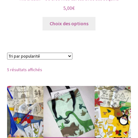
5,00
€
Ce
Choix des options
produit
a
plusieurs
variations.
Les
options
Trié
5 résultats affichés
peuvent
par
être
popularité
choisies
sur
la
page
du
produit