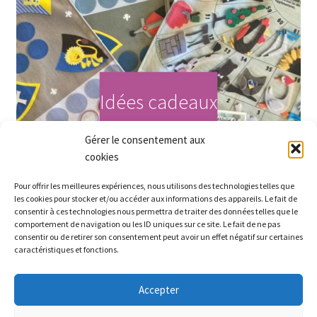
Idées cadeaux
Gérer le consentement aux
Acheter maintenant
cookies
Pour offrir les meilleures expériences, nous utilisons des technologies telles que
les cookies pour stocker et/ou accéder aux informations des appareils. Le fait de
consentir à ces technologies nous permettra de traiter des données telles que le
comportement de navigation ou les ID uniques sur ce site. Le fait de ne pas
consentir ou de retirer son consentement peut avoir un effet négatif sur certaines
caractéristiques et fonctions.
Accepter