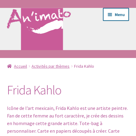
Aller
Aller
Menu
à
au
la
contenu
navigation
Ouvrir
Ateliers
le
Accueil
Activités par thèmes
Frida Kahlo
menu
Ouvrir
E-shop
enfant
le
Frida Kahlo
menu
Ouvrir
Activités par thèmes
enfant
le
Icône de l’art mexicain, Frida Kahlo est une artiste peintre.
menu
Ouvrir
Couture
Fan de cette femme au fort caractère, je crée des dessins
enfant
le
en hommage cette grande artiste. Tote-bag à
menu
Coloriage lavable
personnaliser. Carte en papiers découpés à créer. Carte