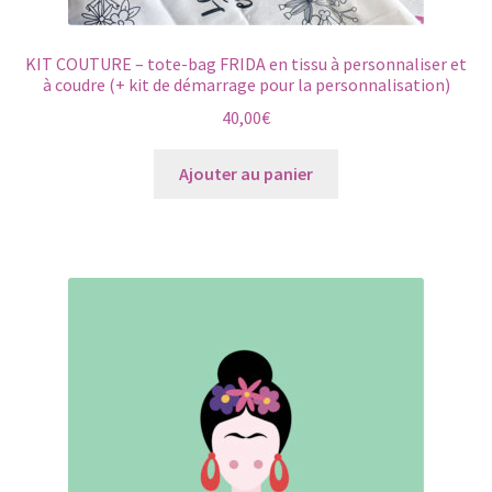
Papeterie
le
menu
KIT COUTURE – tote-bag FRIDA en tissu à personnaliser et
Pâques créatif
à coudre (+ kit de démarrage pour la personnalisation)
enfant
40,00
€
Entretien du tissu
Ajouter au panier
Portrait
Bébé
Petit Prix