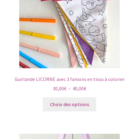
Bébé
Petit Prix
Guirlande LICORNE avec 3 fanions en tissu à colorier
Plage
30,00
€
–
40,00
€
de
Ce
prix :
Choix des options
produit
30,00€
a
à
plusieurs
40,00€
variations.