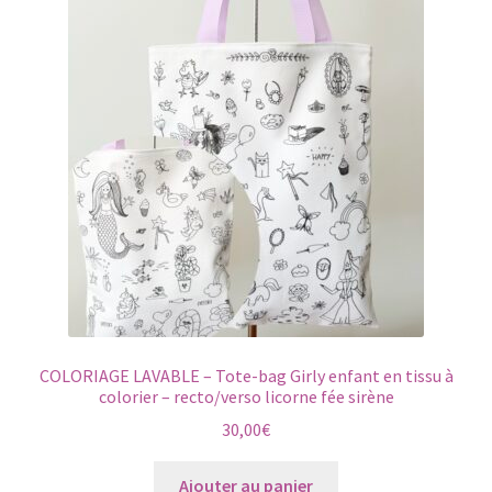
Les
options
peuvent
être
choisies
sur
la
page
du
produit
COLORIAGE LAVABLE – Tote-bag Girly enfant en tissu à
colorier – recto/verso licorne fée sirène
30,00
€
Ajouter au panier