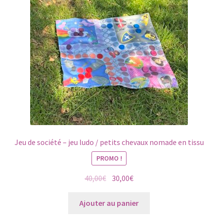
Jeu de société – jeu ludo / petits chevaux nomade en tissu
PROMO !
Le
Le
40,00
€
30,00
€
prix
prix
initial
actuel
Ajouter au panier
était :
est :