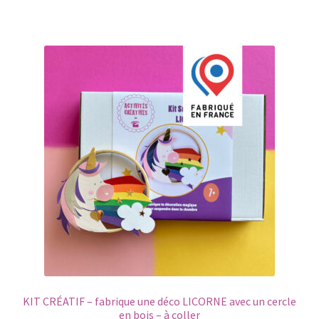
a
plusieurs
variations.
Les
options
peuvent
être
choisies
sur
la
page
du
produit
KIT CRÉATIF – fabrique une déco LICORNE avec un cercle
en bois – à coller