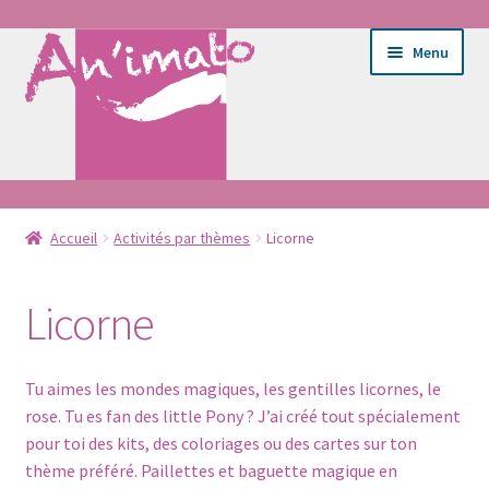
Aller
Aller
Menu
à
au
la
contenu
navigation
Ouvrir
Ateliers
le
Accueil
Activités par thèmes
Licorne
menu
Ouvrir
E-shop
enfant
le
Licorne
menu
Ouvrir
Activités par thèmes
enfant
le
Tu aimes les mondes magiques, les gentilles licornes, le
menu
Chevalier
rose. Tu es fan des little Pony ? J’ai créé tout spécialement
enfant
pour toi des kits, des coloriages ou des cartes sur ton
Dinosaures
thème préféré. Paillettes et baguette magique en