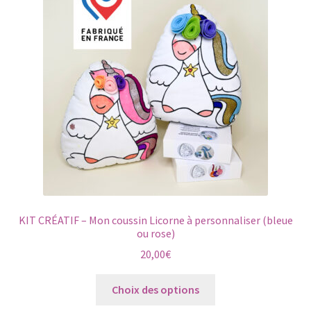
KIT CRÉATIF – Mon coussin Licorne à personnaliser (bleue
ou rose)
20,00
€
Ce
Choix des options
produit