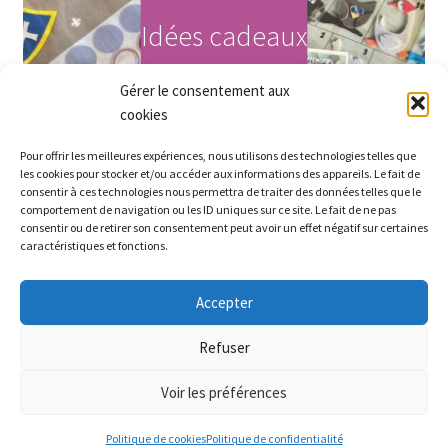
Idées cadeaux
Gérer le consentement aux
Acheter maintenant
cookies
Pour offrir les meilleures expériences, nous utilisons des technologies telles que
les cookies pour stocker et/ou accéder aux informations des appareils. Le fait de
consentir à ces technologies nous permettra de traiter des données telles que le
comportement de navigation ou les ID uniques sur ce site. Le fait de ne pas
consentir ou de retirer son consentement peut avoir un effet négatif sur certaines
caractéristiques et fonctions.
Accepter
Partez à la recherche des petits prix sur le site ! Bel été
Refuser
Ignorer
Voir les préférences
0
Politique de cookies
Politique de confidentialité
Recherche
Recherche