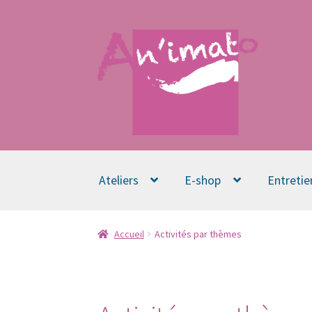
Aller
Aller
à
au
la
contenu
navigation
Ateliers
E-shop
Entretie
Accueil
Activités par thèmes