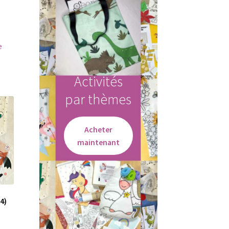
e
Activités
par thèmes
Acheter
maintenant
(4)