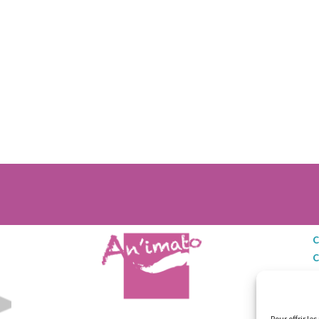
C
M
Po
Pour offrir le