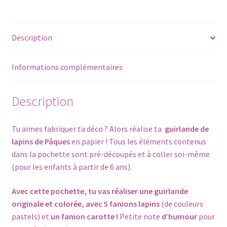
ta
guirlande
LAPINS
Description
DE
PÂQUES
-
Informations complémentaires
à
coller
Description
Tu aimes fabriquer ta déco ? Alors réalise ta
guirlande de
lapins de Pâques
en papier ! Tous les éléments contenus
dans la pochette sont pré-découpés et à coller soi-même
(pour les enfants à partir de 6 ans).
Avec cette pochette, tu vas réaliser une guirlande
originale et colorée, avec 5 fanions lapins
(de couleurs
pastels) et
un fanion carotte !
Petite note
d’humour
pour