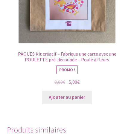
PÂQUES Kit créatif – Fabrique une carte avec une
POULETTE pré-découpée – Poule à fleurs
PROMO !
Le
Le
8,00
€
5,00
€
prix
prix
initial
actuel
Ajouter au panier
était :
est :
8,00€.
5,00€.
Produits similaires