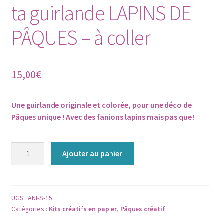
ta guirlande LAPINS DE
PÂQUES – à coller
15,00
€
Une guirlande originale et colorée, pour une déco de
Pâques unique ! Avec des fanions lapins mais pas que !
quantité
Ajouter au panier
de
KIT
CRÉATIF
-
UGS :
ANI-S-15
Catégories :
Kits créatifs en papier
,
Pâques créatif
Fabrique