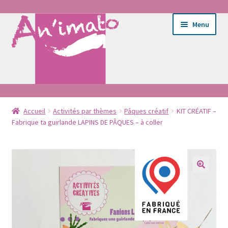
Aller
Aller
Menu
à
au
la
contenu
navigation
Ouvrir
Ateliers
le
Accueil
Activités par thèmes
Pâques créatif
KIT CRÉATIF –
Fabrique ta guirlande LAPINS DE PÂQUES – à coller
menu
Ouvrir
E-shop
enfant
le
menu
Entretien du tissu
enfant
Portrait
Bébé