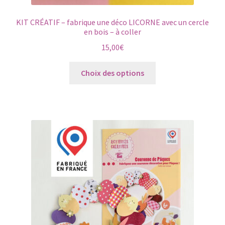
KIT CRÉATIF – fabrique une déco LICORNE avec un cercle
en bois – à coller
15,00
€
Ce
Choix des options
produit
a
plusieurs
variations.
Les
options
peuvent
être
choisies
sur
la
page