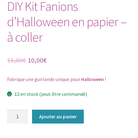
DIY Kit Fanions
d’Halloween en papier –
à coller
Le
Le
15,00
€
10,00
€
prix
prix
Fabrique une guirlande unique pour
Halloween
!
initial
actuel
était :
est :
12 en stock (peut être commandé)
15,00€.
10,00€.
quantité
Ajouter au panier
de
DIY
Kit