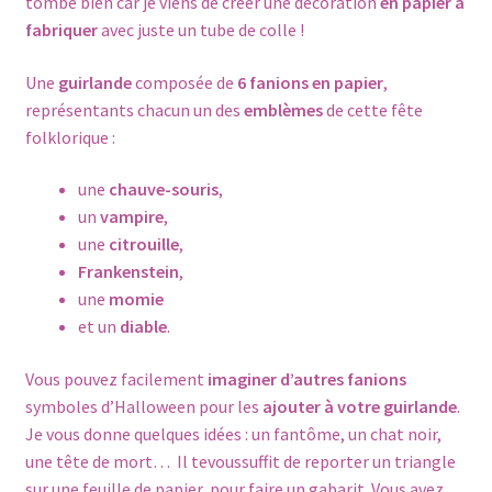
tombe bien car je viens de créer une décoration
en papier à
fabriquer
avec juste un tube de colle !
Une
guirlande
composée de
6 fanions en papier
,
représentants chacun un des
emblèmes
de cette fête
folklorique :
une
chauve-souris
,
un
vampire
,
une
citrouille
,
Frankenstein
,
une
momie
et un
diable
.
Vous pouvez facilement
imaginer d’autres fanions
symboles d’Halloween pour les
ajouter à votre guirlande
.
Je vous donne quelques idées : un fantôme, un chat noir,
une tête de mort…
Il tevoussuffit de reporter un triangle
sur une feuille de papier, pour faire un gabarit. Vous avez