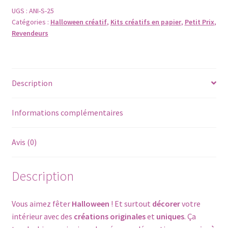
Fanions
UGS :
ANI-S-25
Catégories :
Halloween créatif
,
Kits créatifs en papier
,
Petit Prix
,
d'Halloween
Revendeurs
en
papier
-
à
Description
coller
Informations complémentaires
Avis (0)
Description
Vous aimez fêter
Halloween
! Et surtout
décorer
votre
intérieur avec des
créations originales
et
uniques
. Ça