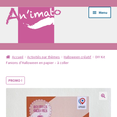
Aller
Aller
Menu
à
au
la
contenu
navigation
Ouvrir
Ateliers
le
Accueil
Activités par thèmes
Halloween créatif
DIY Kit
Fanions d’Halloween en papier – à coller
menu
Ouvrir
E-shop
enfant
le
menu
PROMO !
Entretien du tissu
enfant
Portrait
Bébé