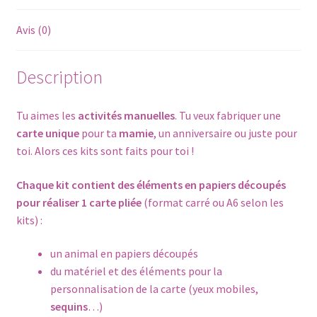
papiers
pré-
Avis (0)
découpés
Description
Tu aimes les
activités manuelles
. Tu veux fabriquer une
carte unique
pour ta
mamie
, un anniversaire ou juste pour
toi. Alors ces kits sont faits pour toi !
Chaque
kit contient des éléments en papiers découpés
pour réaliser 1 carte pliée
(format carré ou A6 selon les
kits) :
un animal en papiers découpés
du matériel et des éléments pour la
personnalisation de la carte (yeux mobiles,
sequins
…)