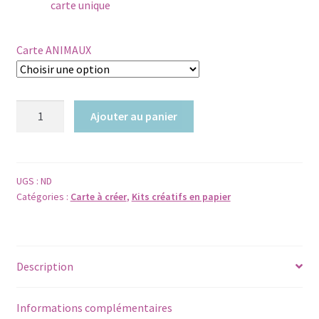
carte unique
Carte ANIMAUX
quantité
Ajouter au panier
de
Kit
créatif
-
UGS :
ND
Catégories :
Carte à créer
,
Kits créatifs en papier
Fabrique
une
carte
avec
Description
un
animal
en
Informations complémentaires