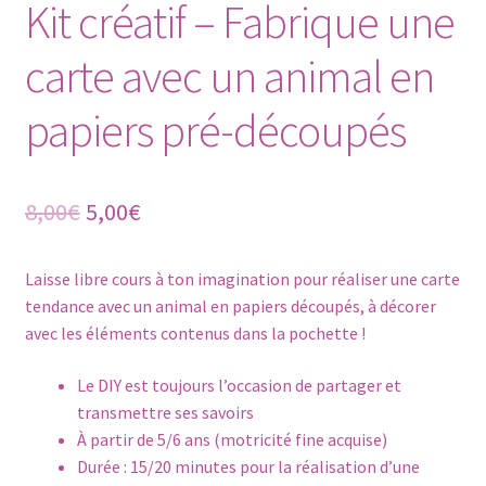
Kit créatif – Fabrique une
carte avec un animal en
papiers pré-découpés
Le
Le
8,00
€
5,00
€
prix
prix
Laisse libre cours à ton imagination pour réaliser une carte
initial
actuel
tendance avec un animal en papiers découpés, à décorer
était :
est :
avec les éléments contenus dans la pochette !
8,00€.
5,00€.
Le DIY est toujours l’occasion de partager et
transmettre ses savoirs
À partir de 5/6 ans (motricité fine acquise)
Durée : 15/20 minutes pour la réalisation d’une