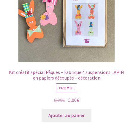
Kit créatif spécial Pâques – Fabrique 4 suspensions LAPIN
en papiers découpés – décoration
PROMO !
Le
Le
8,00
€
5,00
€
prix
prix
initial
actuel
Ajouter au panier
était :
est :
8,00€.
5,00€.