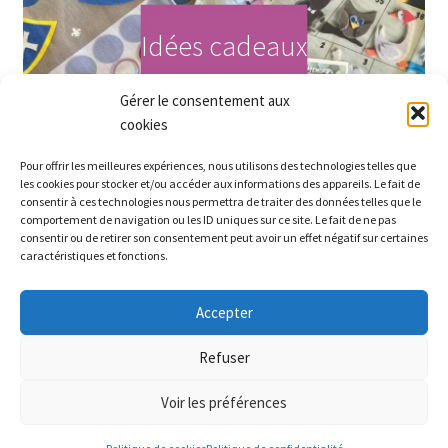
Idées cadeaux
Gérer le consentement aux
Acheter maintenant
cookies
Pour offrir les meilleures expériences, nous utilisons des technologies telles que
les cookies pour stocker et/ou accéder aux informations des appareils. Le fait de
consentir à ces technologies nous permettra de traiter des données telles que le
comportement de navigation ou les ID uniques sur ce site. Le fait de ne pas
consentir ou de retirer son consentement peut avoir un effet négatif sur certaines
caractéristiques et fonctions.
Accepter
Partez à la recherche des petits prix sur le site ! Bel été
Refuser
Ignorer
Voir les préférences
0