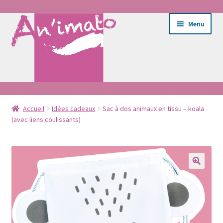
Aller
Aller
Menu
à
au
la
contenu
navigation
Ouvrir
Ateliers
le
Accueil
Idées cadeaux
Sac à dos animaux en tissu – koala
(avec liens coulissants)
menu
Ouvrir
E-shop
enfant
le
menu
Entretien du tissu
enfant
Portrait
Bébé