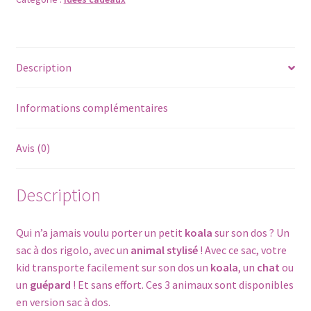
animaux
en
tissu
-
Description
koala
(avec
liens
Informations complémentaires
coulissants)
Avis (0)
Description
Qui n’a jamais voulu porter un petit
koala
sur son dos ? Un
sac à dos rigolo, avec un
animal stylisé
! Avec ce sac, votre
kid transporte facilement sur son dos un
koala
, un
chat
ou
un
guépard
! Et sans effort. Ces 3 animaux sont disponibles
en version sac à dos.