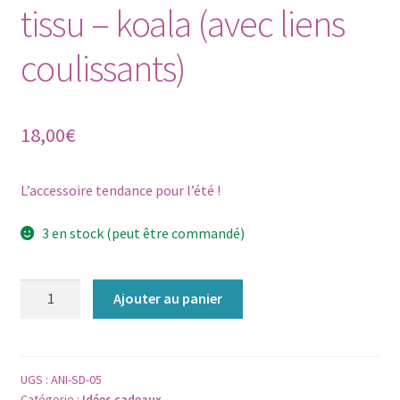
tissu – koala (avec liens
coulissants)
18,00
€
L’accessoire tendance pour l’été !
3 en stock (peut être commandé)
quantité
Ajouter au panier
de
Sac
à
dos
UGS :
ANI-SD-05
Catégorie :
Idées cadeaux