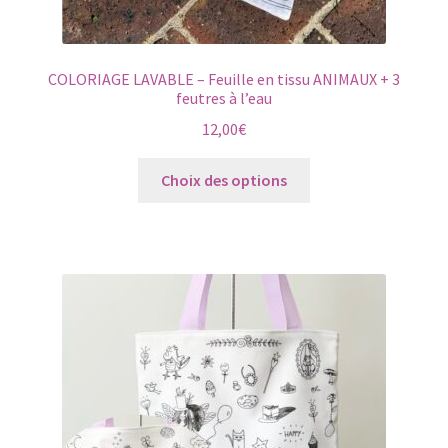
COLORIAGE LAVABLE – Feuille en tissu ANIMAUX + 3
feutres à l’eau
12,00
€
Ce
Choix des options
produit
a
plusieurs
variations.
Les
options
peuvent
être
choisies
sur
la