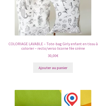
page
du
produit
COLORIAGE LAVABLE – Tote-bag Girly enfant en tissu à
colorier – recto/verso licorne fée sirène
30,00
€
Ajouter au panier