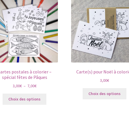
artes postales à colorier –
Carte(s) pour Noël à colori
spécial fêtes de Pâques
3,00
€
Plage
3,00
€
–
7,00
€
C
de
Choix des options
Ce
p
prix :
Choix des options
produit
a
3,00€
a
p
à
plusieurs
v
7,00€
variations.
L
Les
o