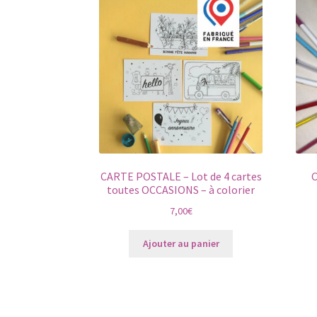
sur
la
page
du
produit
CARTE POSTALE – Lot de 4 cartes
C
toutes OCCASIONS – à colorier
7,00
€
Ajouter au panier