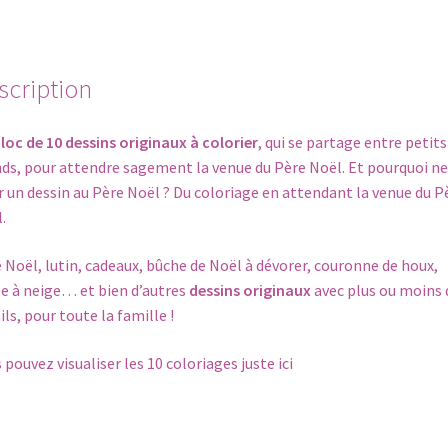
de
Noël
à
détacher
scription
loc de 10 dessins originaux à colorier
, qui se partage entre petits
ds, pour attendre sagement la venue du Père Noël. Et pourquoi ne
ir un dessin au Père Noël ? Du coloriage en attendant la venue du P
.
 Noël, lutin, cadeaux, bûche de Noël à dévorer, couronne de houx,
e à neige… et bien d’autres
dessins originaux
avec plus ou moins 
ils, pour toute la famille !
 pouvez visualiser les 10 coloriages juste
ici