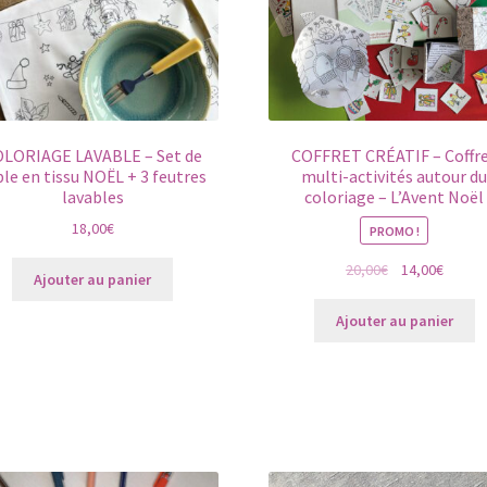
LORIAGE LAVABLE – Set de
COFFRET CRÉATIF – Coffr
ble en tissu NOËL + 3 feutres
multi-activités autour d
lavables
coloriage – L’Avent Noël
18,00
€
PROMO !
Le
Le
20,00
€
14,00
€
Ajouter au panier
prix
prix
initial
actuel
Ajouter au panier
était :
est :
20,00€.
14,00€