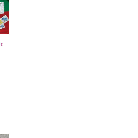
et
u
.