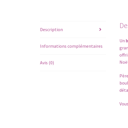
De
Description
Un
b
Informations complémentaires
gran
offr
Noël
Avis (0)
Père
boul
déta
Vous