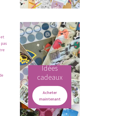
 et
 pas
ère
Idées
de
cadeaux
Acheter
maintenant