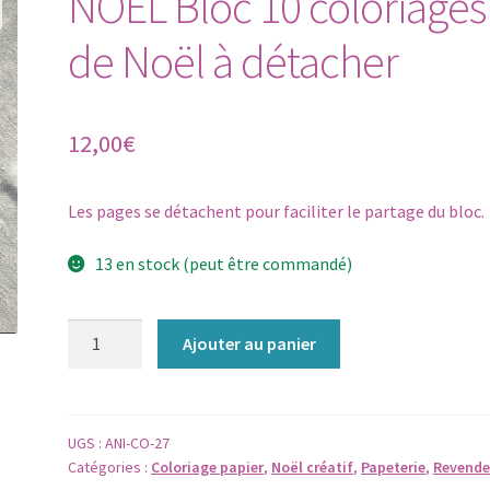
NOEL Bloc 10 coloriages
de Noël à détacher
12,00
€
Les pages se détachent pour faciliter le partage du bloc.
13 en stock (peut être commandé)
quantité
Ajouter au panier
de
NOEL
Bloc
10
UGS :
ANI-CO-27
Catégories :
Coloriage papier
,
Noël créatif
,
Papeterie
,
Revende
coloriages