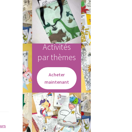
Activités
par thèmes
Acheter
maintenant
urs