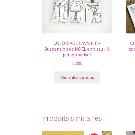
COLORIAGE LAVABLE –
CO
Suspension de NOËL en tissu – à
ta
personnaliser
6,00
€
Ce
Choix des options
produit
a
plusieurs
variations.
Les
options
Produits similaires
peuvent
être
choisies