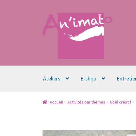
Aller
Aller
à
au
la
contenu
navigation
Ateliers
E-shop
Entretie
Accueil
Activités par thèmes
Noël créatif