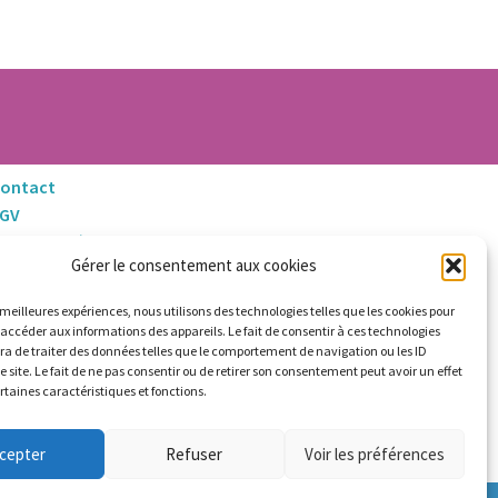
euvent
tre
hoisies
ur
age
u
ontact
roduit
CGV
entions Légales
Gérer le consentement aux cookies
litique de Retours et Remboursements
s meilleures expériences, nous utilisons des technologies telles que les cookies pour
 accéder aux informations des appareils. Le fait de consentir à ces technologies
a de traiter des données telles que le comportement de navigation ou les ID
e site. Le fait de ne pas consentir ou de retirer son consentement peut avoir un effet
ertaines caractéristiques et fonctions.
cepter
Refuser
Voir les préférences