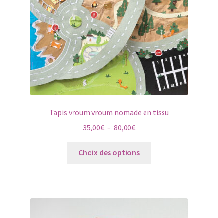
sur
la
page
du
produit
Tapis vroum vroum nomade en tissu
Plage
35,00
€
–
80,00
€
de
Ce
prix :
Choix des options
produit
35,00€
a
à
plusieurs
80,00€
variations.
Les