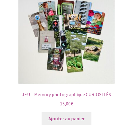
options
peuvent
être
choisies
sur
la
page
du
produit
JEU – Memory photographique CURIOSITÉS
15,00
€
Ajouter au panier