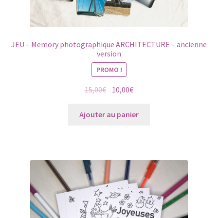
JEU – Memory photographique ARCHITECTURE – ancienne
version
PROMO !
Le
Le
15,00
€
10,00
€
prix
prix
initial
actuel
Ajouter au panier
était :
est :
15,00€.
10,00€.