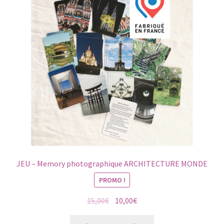
options
peuvent
être
choisies
sur
la
page
du
produit
JEU – Memory photographique ARCHITECTURE MONDE
PROMO !
Le
Le
15,00
€
10,00
€
prix
prix