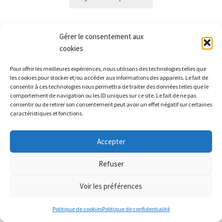
Gérer le consentement aux
cookies
Pour offrir les meilleures expériences, nous utilisons des technologies telles que
les cookies pour stocker et/ou accéder aux informations des appareils. Le fait de
consentir à ces technologies nous permettra de traiter des données telles que le
comportement de navigation ou les ID uniques sur ce site. Le fait de ne pas
consentir ou de retirer son consentement peut avoir un effet négatif sur certaines
caractéristiques et fonctions.
Accepter
Partez à la recherche des petits prix sur le site ! Bel été
Refuser
Ignorer
Voir les préférences
0
Politique de cookies
Politique de confidentialité
Recherche
Recherche
Pochette 5 invitations anniversaire – Éléphant (avec