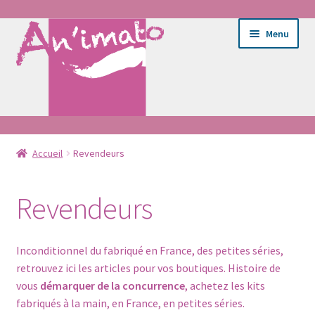
Aller
Aller
Menu
à
au
la
contenu
navigation
Ouvrir
Ateliers
le
Accueil
Revendeurs
menu
Ouvrir
E-shop
enfant
le
Revendeurs
menu
Entretien du tissu
enfant
Inconditionnel du fabriqué en France, des petites séries,
Portrait
retrouvez ici les articles pour vos boutiques. Histoire de
vous
démarquer de la concurrence
, achetez les kits
Bébé
fabriqués à la main, en France, en petites séries.