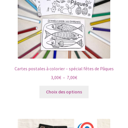
Cartes postales à colorier – spécial fêtes de Pâques
Plage
3,00
€
–
7,00
€
de
Ce
prix :
Choix des options
produit
3,00€
a
à
plusieurs
7,00€
variations.
Les