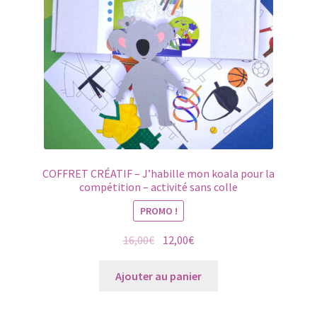
COFFRET CRÉATIF – J’habille mon koala pour la
compétition – activité sans colle
PROMO !
Le
Le
16,00
€
12,00
€
prix
prix
initial
actuel
Ajouter au panier
était :
est :
16,00€.
12,00€.