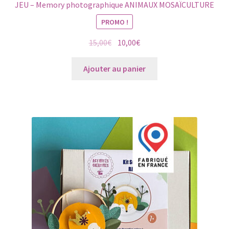
JEU – Memory photographique ANIMAUX MOSAÏCULTURE
PROMO !
Le
Le
15,00
€
10,00
€
prix
prix
initial
actuel
Ajouter au panier
était :
est :
15,00€.
10,00€.