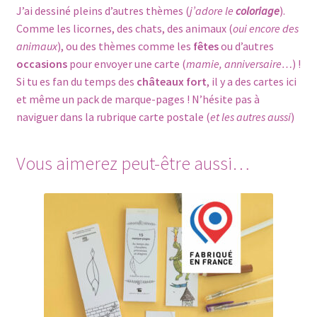
J’ai dessiné pleins d’autres thèmes (
j’adore le
coloriage
).
Comme les
licornes
, des
chats
, des animaux (
oui encore des
animaux
), ou des thèmes comme les
fêtes
ou d’autres
occasions
pour envoyer une carte (
mamie, anniversaire…
) !
Si tu es fan du temps des
châteaux fort
, il y a des cartes
ici
et même un pack de
marque-pages
! N’hésite pas à
naviguer dans la rubrique
carte postale
(
et les autres aussi
)
Vous aimerez peut-être aussi…