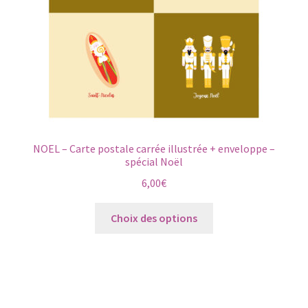
NOEL – Carte postale carrée illustrée + enveloppe –
spécial Noël
6,00
€
Ce
Choix des options
produit
a
plusieurs
variations.
Les