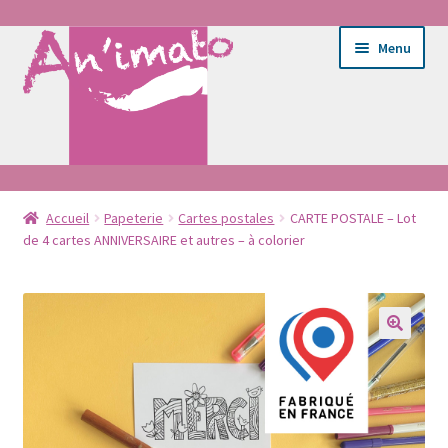
Aller
Aller
Menu
à
au
la
contenu
navigation
Ouvrir
Ateliers
le
Accueil
Papeterie
Cartes postales
CARTE POSTALE – Lot
de 4 cartes ANNIVERSAIRE et autres – à colorier
menu
Ouvrir
E-shop
enfant
le
menu
Entretien du tissu
enfant
Portrait
Bébé