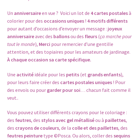
Un
anniversaire
en vue ? Voici un lot de
4 cartes postales
à
colorier pour des
occasions uniques
!
4 motifs différents
pour autant d’occasions d’envoyer un message :
joyeux
anniversaire
avec des
ballons
ou des
fleurs
(
ça marche pour
tout le monde
),
Merci
pour remercier d’une gentille
attention, et des topiaires pour les amateurs de jardinage.
À chaque occasion sa carte spécifique.
Une
activité
idéale pour les
petits
(et
grands enfants
),
pour leurs faire créer des
cartes postales uniques
! Pour
des envois ou pour
garder pour soi
… chacun fait comme il
veut..
Vous pouvez utiliser différents crayons pour le coloriage :
des
feutres
, des
stylos avec gel
métallisé
ou à
paillettes
,
des
crayons de couleurs
, de la
colle et des paillettes
, des
feutres peinture
type ©Posca. Ou alors, coller des
sequins