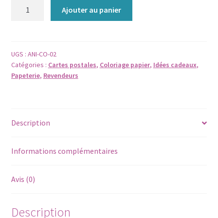
quantité
Ajouter au panier
de
CARTE
POSTALE
-
UGS :
ANI-CO-02
Catégories :
Cartes postales
,
Coloriage papier
,
Idées cadeaux
,
Lot
Papeterie
,
Revendeurs
de
4
cartes
ANNIVERSAIRE
Description
et
autres
-
Informations complémentaires
à
colorier
Avis (0)
Description