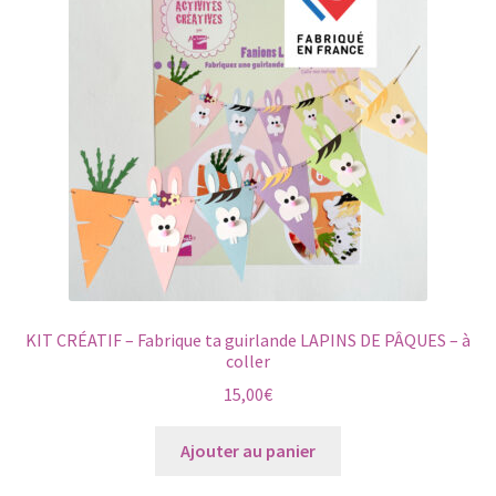
peuvent
être
choisies
sur
la
page
du
produit
KIT CRÉATIF – Fabrique ta guirlande LAPINS DE PÂQUES – à
coller
15,00
€
Ajouter au panier