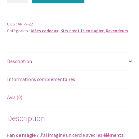
de
KIT
CRÉATIF
-
UGS :
ANI-S-22
Catégories :
Idées cadeaux
,
Kits créatifs en papier
,
Revendeurs
fabrique
une
déco
MAGIE
Description
avec
un
cercle
Informations complémentaires
en
bois
Avis (0)
-
à
Description
coller
Fan de magie ?
J’ai imaginé un cercle avec les
éléments