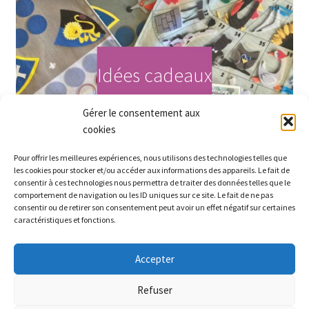
Idées cadeaux
Gérer le consentement aux
Acheter maintenant
cookies
Pour offrir les meilleures expériences, nous utilisons des technologies telles que
les cookies pour stocker et/ou accéder aux informations des appareils. Le fait de
consentir à ces technologies nous permettra de traiter des données telles que le
comportement de navigation ou les ID uniques sur ce site. Le fait de ne pas
consentir ou de retirer son consentement peut avoir un effet négatif sur certaines
caractéristiques et fonctions.
Accepter
Partez à la recherche des petits prix sur le site ! Bel été
Refuser
Ignorer