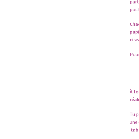
part
poch
Chaq
papi
cise
Pour
À to
réal
Tu p
une 
tab