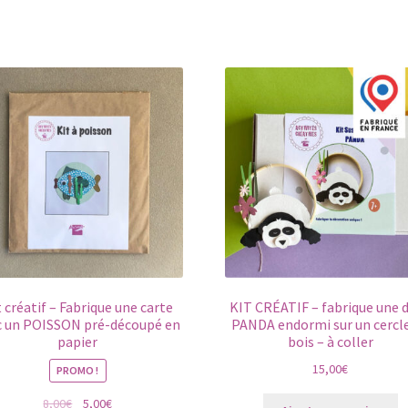
t créatif – Fabrique une carte
KIT CRÉATIF – fabrique une 
c un POISSON pré-découpé en
PANDA endormi sur un cercl
papier
bois – à coller
15,00
€
PROMO !
Le
Le
8,00
€
5,00
€