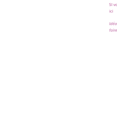
SI v
ici
Idéa
fair