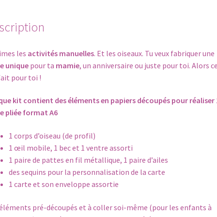
avec
un
scription
OISEAU
en
imes les
activités manuelles
. Et les oiseaux. Tu veux fabriquer une
papiers
e unique
pour ta
mamie
, un anniversaire ou juste pour toi. Alors ce
pré-
ait pour toi !
découpés
ue kit contient des éléments en papiers découpés pour réaliser 
e pliée
format A6
1 corps d’oiseau (de profil)
1 œil mobile, 1 bec et 1 ventre assorti
1 paire de pattes en fil métallique, 1 paire d’ailes
des sequins pour la personnalisation de la carte
1 carte et son enveloppe assortie
éléments pré-découpés et à coller soi-même (pour les enfants à