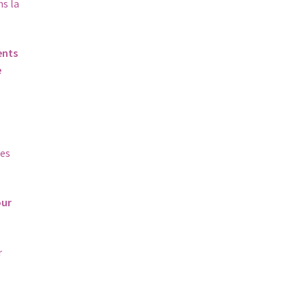
ns la
ents
e
res
our
r