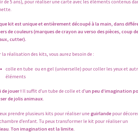
ir de 5 ans), pour réaliser une carte avec les éléments contenus da
ette.
ue kit est unique et entièrement découpé à la main, dans différ
ers de couleurs (marques de crayon au verso des pièces, coup d
aux, cutter).
 la réalisation des kits, vous aurez besoin de :
colle en tube
ou en gel (universelle) pour coller les yeux et aut
éléments
i de jouer !
Il suffit d’un tube de colle et d’
un peu d’imagination p
iser de jolis animaux
.
eux prendre plusieurs kits pour réaliser une
guirlande
pour décore
chambre d’enfant. Tu peux transformer le kit pour réaliser un
leau
.
Ton imagination est la limite.