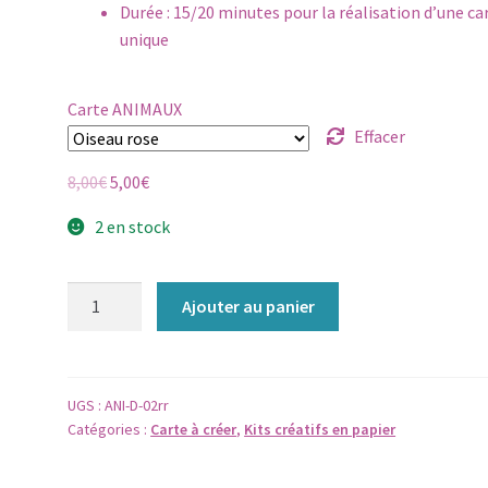
Durée : 15/20 minutes pour la réalisation d’une ca
unique
Carte ANIMAUX
Effacer
Le
Le
8,00
€
5,00
€
prix
prix
2 en stock
initial
actuel
était :
est :
8,00€.
5,00€.
quantité
Ajouter au panier
de
Kit
créatif
-
UGS :
ANI-D-02rr
Catégories :
Carte à créer
,
Kits créatifs en papier
Fabrique
une
carte