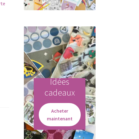
rte
Idées
cadeaux
Acheter
maintenant