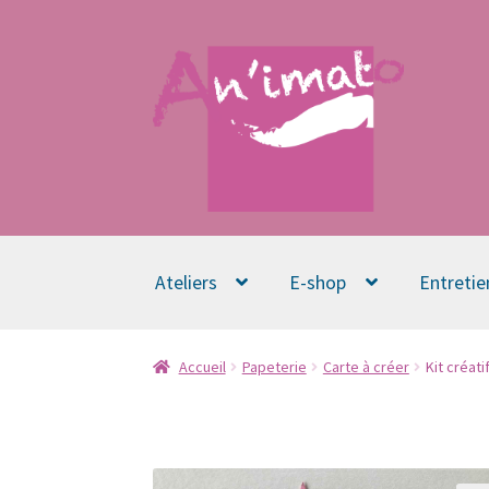
Aller
Aller
à
au
la
contenu
navigation
Ateliers
E-shop
Entretie
Accueil
Papeterie
Carte à créer
Kit créat