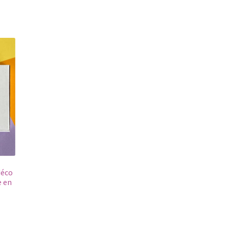
déco
e en