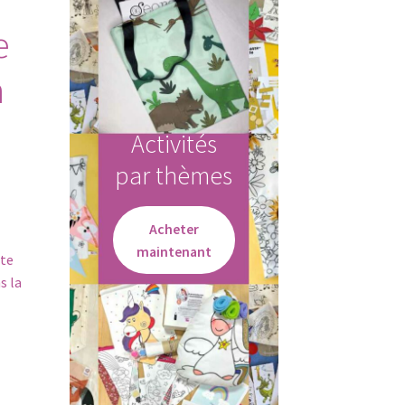
e
n
Activités
par thèmes
Acheter
maintenant
rte
s la