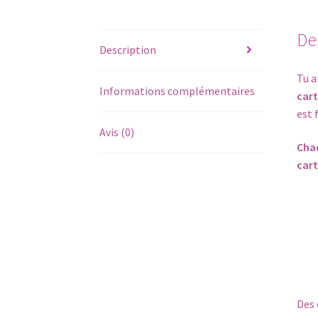
De
Description
Tu a
Informations complémentaires
cart
est f
Avis (0)
Chaq
cart
Des 