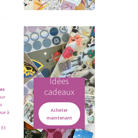
Idées
tes
cadeaux
ur
s
Acheter
nue à
maintenant
 Et