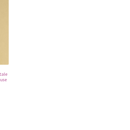
tale
luse