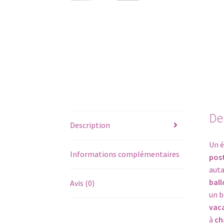
De
Description
Un é
Informations complémentaires
pos
auta
ball
Avis (0)
un b
vac
à
cha