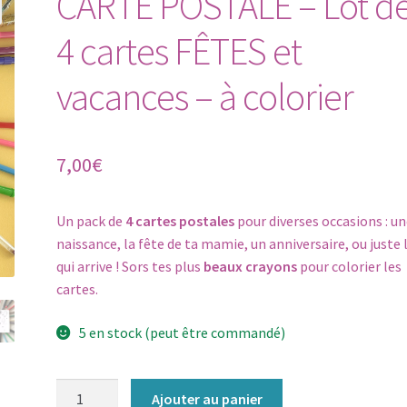
CARTE POSTALE – Lot d
4 cartes FÊTES et
vacances – à colorier
7,00
€
Un pack de
4 cartes postales
pour diverses occasions : u
naissance, la fête de ta mamie, un anniversaire, ou juste 
qui arrive ! Sors tes plus
beaux crayons
pour colorier les
cartes.
5 en stock (peut être commandé)
quantité
Ajouter au panier