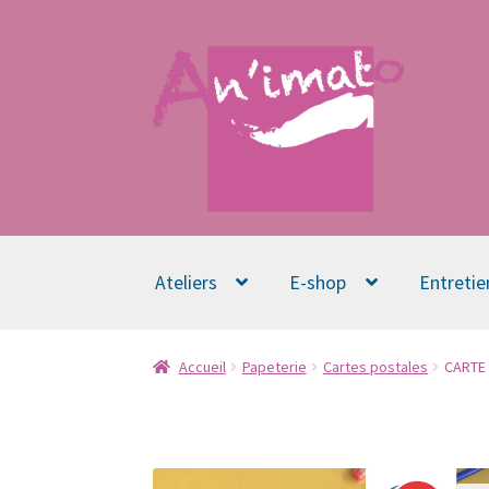
Aller
Aller
à
au
la
contenu
navigation
Ateliers
E-shop
Entretie
Accueil
Papeterie
Cartes postales
CARTE 