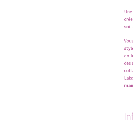
Une
crée
soi
…
Vous
styl
coll
des
coll
Lais
mai
In