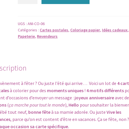
de
CARTE
POSTALE
-
UGS :
ANI-CO-06
Catégories :
Cartes postales
,
Coloriage papier
,
Idées cadeaux
,
Lot
Papeterie
,
Revendeurs
de
4
cartes
FÊTES
scription
et
vacances
-
vènement à fêter ? Ou juste l’été qui arrive… Voici un lot de
4 car
à
tales
à colorier pour des
moments uniques
!
4 motifs différents
po
colorier
nt d’occasions d’envoyer un message :
joyeux anniversaire
avec de
ons
(
ça marche pour tout le monde
),
Hello
pour souhaiter la bienve
ébé tout neuf,
bonne fête
à sa mamie adorée. Ou juste
Vive les
ances
, parce qu’on est content d’être en vacances. Ça se fête, non ?
que occasion sa carte spécifique.