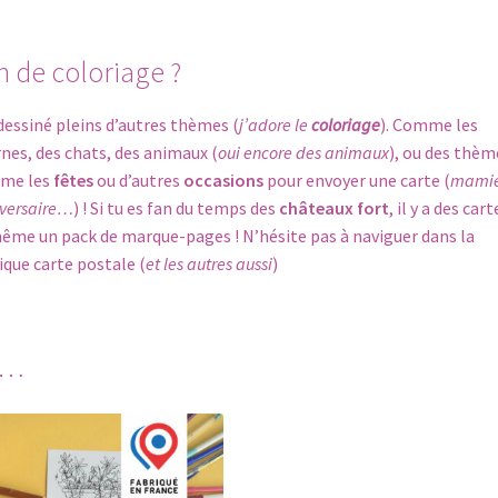
n de coloriage ?
 dessiné pleins d’autres thèmes (
j’adore le
coloriage
). Comme les
rnes
, des
chats
, des animaux (
oui encore des animaux
), ou des thèm
me les
fêtes
ou d’autres
occasions
pour envoyer une carte (
mamie
versaire…
) ! Si tu es fan du temps des
châteaux fort
, il y a des car
même un pack de
marque-pages
! N’hésite pas à naviguer dans la
ique
carte postale
(
et les autres aussi
)
i…