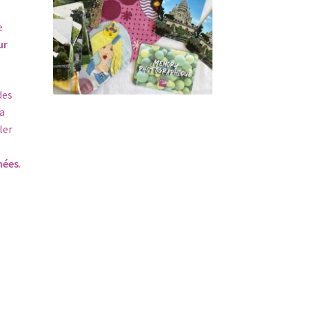
e
ur
des
la
ler
hées
.