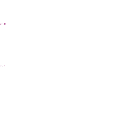
aité
sur