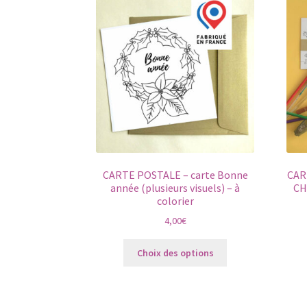
CARTE POSTALE – carte Bonne
CAR
année (plusieurs visuels) – à
CH
colorier
4,00
€
Ce
Choix des options
produit
a
plusieurs
variations.