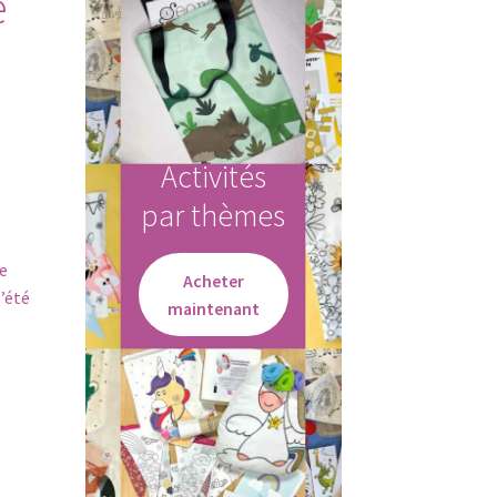
e
Activités
par thèmes
ne
Acheter
l’été
maintenant