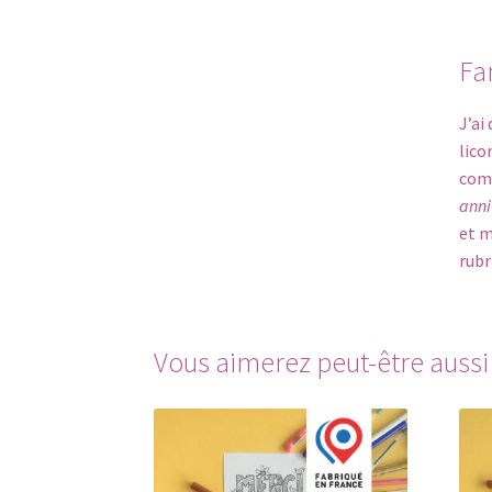
Fa
J’ai
lico
com
anni
et 
rubr
Vous aimerez peut-être auss