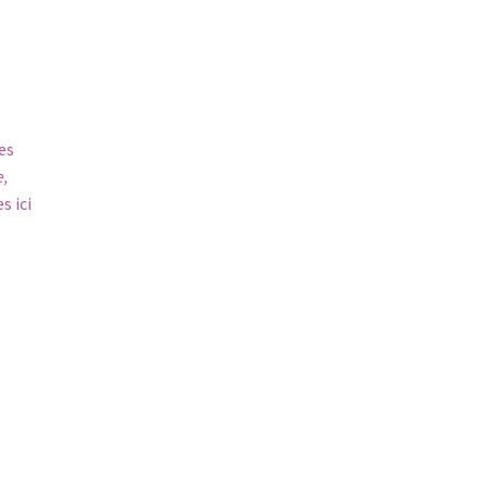
es
,
tes
ici