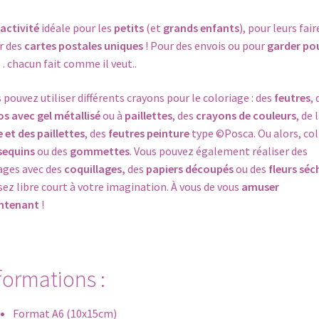
activité
idéale pour les
petits
(et
grands enfants
), pour leurs fair
r des
cartes postales uniques
! Pour des envois ou pour
garder po
 chacun fait comme il veut..
 pouvez utiliser différents crayons pour le coloriage : des
feutres
, 
os avec gel
métallisé
ou à
paillettes
, des
crayons de couleurs
, de 
e et des paillettes
, des
feutres peinture
type ©Posca. Ou alors, col
sequins
ou des
gommettes
. Vous pouvez également réaliser des
ages avec des
coquillages,
des
papiers découpés
ou des
fleurs séc
sez libre court à votre imagination. À vous de vous
amuser
ntenant
!
formations :
Format A6 (10x15cm)